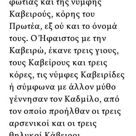
φωτιάς και της νύμφης
Καβειρούς, κόρης του
Πρωτέα, εξ ού και το όνομά
τους. Ο Ήφαιστος με την
Καβειρώ, έκανε τρεις γιους,
τους Καβείρους και τρεις
κόρες, τις νύμφες Καβειρίδες
ή σύμφωνα με άλλον μύθο
γέννησαν τον Καδμίλο, από
τον οποίο προήλθαν οι τρεις
αρσενικοί και οι τρεις
θηλυκοί Κάβειροι.