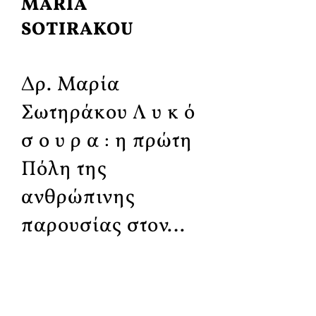
MARIA
SOTIRAKOU
Δρ. Μαρία
Σωτηράκου Λ υ κ ό
σ ο υ ρ α : η πρώτη
Πόλη της
ανθρώπινης
παρουσίας στον…